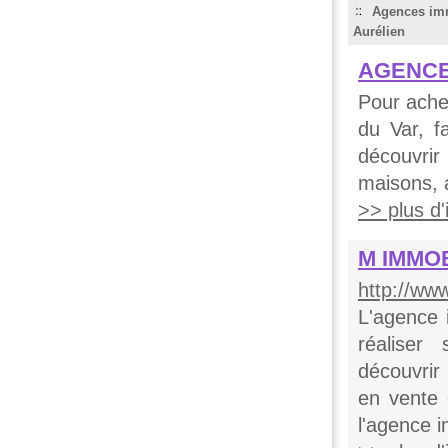
Agences imm
Aurélien
AGENCE
Pour ache
du Var, 
découvrir
maisons, 
>> plus d'i
M IMMOB
http://ww
L'agence
réaliser
découvrir
en vente 
l'agence i