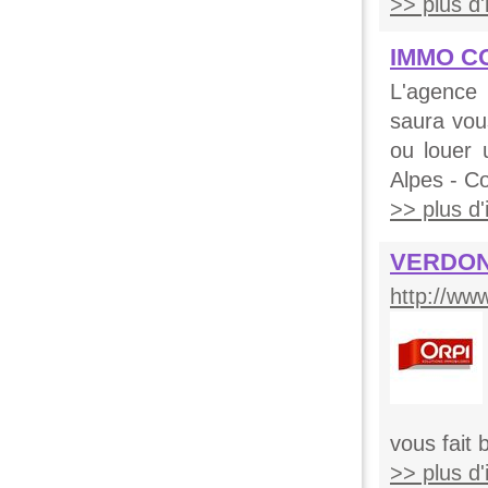
>> plus d'i
IMMO CO
L'agence
saura vou
ou louer 
Alpes - Co
>> plus d'i
VERDON
http://ww
vous fait 
>> plus d'i