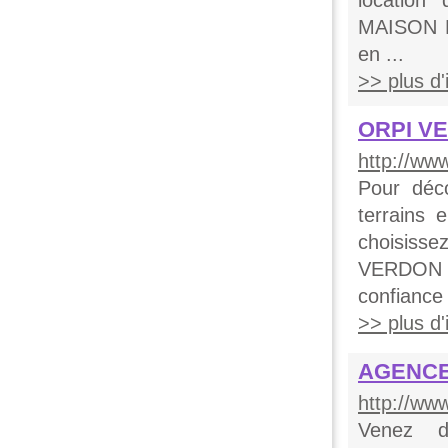
location
MAISON E
en ...
>> plus d'i
ORPI V
http://ww
Pour déc
terrains 
choisis
VERDON A
confiance 
>> plus d'i
AGENCE
http://ww
Venez d