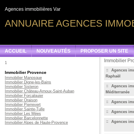
Agences immobilières Var
ANNUAIRE AGENCES IMMOB
ACCUEIL
NOUVEAUTÉS
PROPOSER UN SITE
Immobilier Pr
1
Agences imm
Immobilier Provence
Raphaël
Immobilier Manosque
Immobilier Digne-les-Bains
Agences imm
Immobilier Sisteron
Immobilier Château-Arnoux-Saint-Auban
Méditerranée
Immobilier Forcalquier
Immobilier Oraison
Agences imm
Immobilier Pierrevert
Immobilier Sainte-Tulle
Agences imm
Immobilier Les Mées
Immobilier Barcelonnette
Agences imm
Immobilier Alpes de Haute-Provence