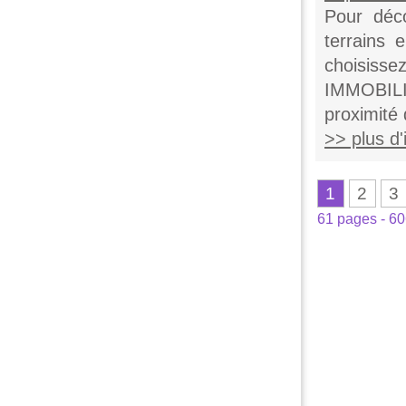
Pour déc
terrains 
choisi
IMMOBILI
proximité
>> plus d'i
1
2
3
61 pages - 6