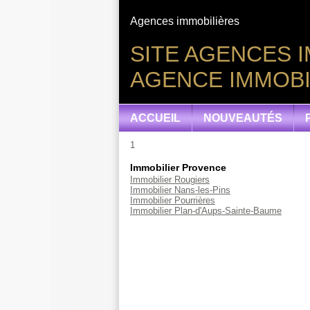
Agences immobilières
SITE AGENCES I
AGENCE IMMOBIL
ACCUEIL
NOUVEAUTÉS
1
Immobilier Provence
Immobilier Rougiers
Immobilier Nans-les-Pins
Immobilier Pourrières
Immobilier Plan-d'Aups-Sainte-Baume