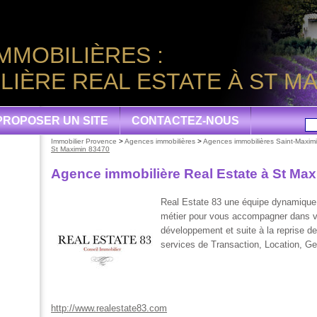
MMOBILIÈRES :
IÈRE REAL ESTATE À ST MA
PROPOSER UN SITE
CONTACTEZ-NOUS
Immobilier Provence
>
Agences immobilières
>
Agences immobilières Saint-Maxim
St Maximin 83470
Agence immobilière Real Estate à St Ma
Real Estate 83 une équipe dynamique 
métier pour vous accompagner dans vo
développement et suite à la reprise de
services de Transaction, Location, Ge
http://www.realestate83.com